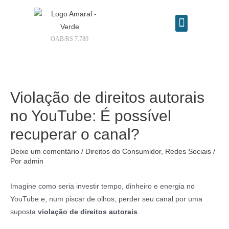
OAB/RS 7.789
Contrate seu advogado online
Violação de direitos autorais
no YouTube: É possível
recuperar o canal?
Deixe um comentário
/
Direitos do Consumidor
,
Redes Sociais
/
Por
admin
Imagine como seria investir tempo, dinheiro e energia no
YouTube e, num piscar de olhos, perder seu canal por uma
suposta
violação de direitos autorais
.