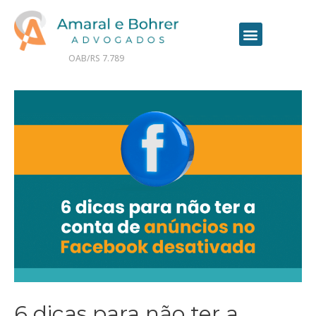
OAB/RS 7.789
Contrate seu advogado online
6 dicas para não ter a