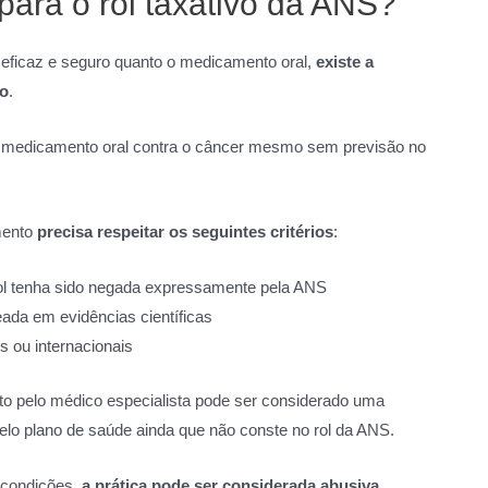
para o rol taxativo da ANS?
o eficaz e seguro quanto o medicamento oral,
existe a
ão
.
r o medicamento oral contra o câncer mesmo sem previsão no
mento
precisa respeitar os seguintes critérios
:
ol tenha sido negada expressamente pela ANS
ada em evidências científicas
 ou internacionais
ito pelo médico especialista pode ser considerado uma
pelo plano de saúde ainda que não conste no rol da ANS.
 condições,
a prática pode ser considerada abusiva
.