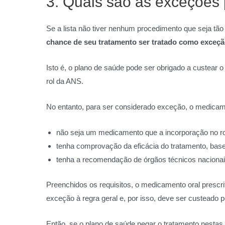
3. Quais são as exceções 
Se a lista não tiver nenhum procedimento que seja tã
chance de seu tratamento ser tratado como exceç
Isto é, o plano de saúde pode ser obrigado a custea
rol da ANS.
No entanto, para ser considerado exceção, o medica
não seja um medicamento que a incorporação no r
tenha comprovação da eficácia do tratamento, base
tenha a recomendação de órgãos técnicos nacionais
Preenchidos os requisitos, o medicamento oral prescr
exceção à regra geral e, por isso, deve ser custeado 
Então, se o plano de saúde negar o tratamento nestas