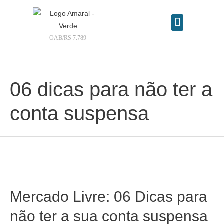
OAB/RS 7.789
Contrate seu advogado online
06 dicas para não ter a
conta suspensa
Mercado Livre: 06 Dicas para
não ter a sua conta suspensa