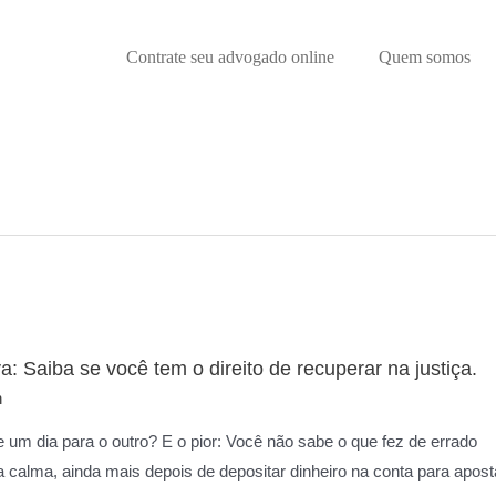
Contrate seu advogado online
Quem somos
: Saiba se você tem o direito de recuperar na justiça.
n
 um dia para o outro? E o pior: Você não sabe o que fez de errado
a calma, ainda mais depois de depositar dinheiro na conta para apost