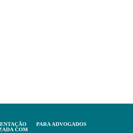
IENTAÇÃO
PARA ADVOGADOS
IZADA COM