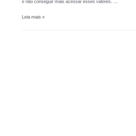
e não conseguir mais acessar esses valores. …
Leia mais »