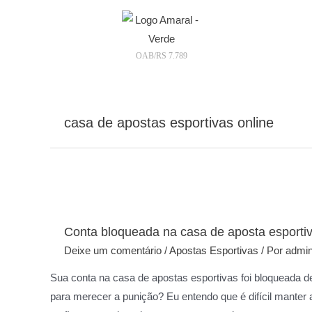
OAB/RS 7.789
casa de apostas esportivas online
Conta bloqueada na casa de aposta esportiva
Deixe um comentário
/
Apostas Esportivas
/ Por
admi
Sua conta na casa de apostas esportivas foi bloqueada de
para merecer a punição? Eu entendo que é difícil manter 