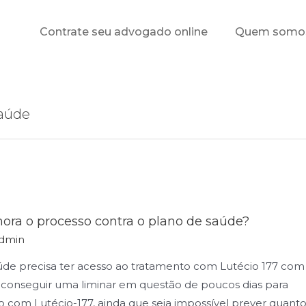
Contrate seu advogado online
Quem somo
saúde
ra o processo contra o plano de saúde?
dmin
de precisa ter acesso ao tratamento com Lutécio 177 com
 conseguir uma liminar em questão de poucos dias para
o com Lutécio-177, ainda que seja impossível prever quant