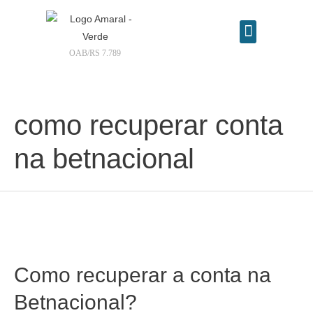
OAB/RS 7.789
Contrate seu advogado online
como recuperar conta
na betnacional
Como recuperar a conta na
Betnacional?