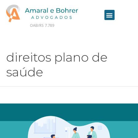
OAB/RS 7.789
Contrate seu advogado online
direitos plano de
saúde