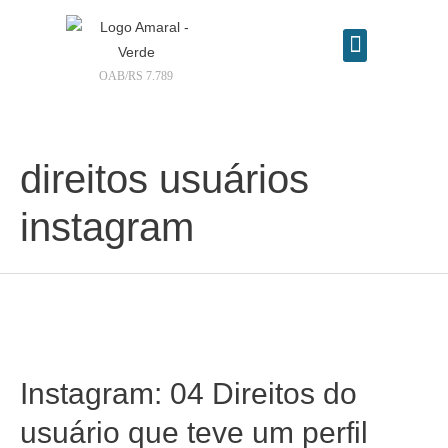
OAB/RS 7.789
Contrate seu advogado online
direitos usuários
instagram
Instagram: 04 Direitos do
usuário que teve um perfil