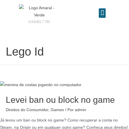
OAB/RS 7.789
Contrate seu advogado online
Lego Id
Levei ban ou block no game
Direitos do Consumidor
,
Games
/ Por
admin
Já levou um ban ou block no game? Como recuperar a conta no
Steam, na Origin ou em qualquer outro game? Conheça seus direitos!