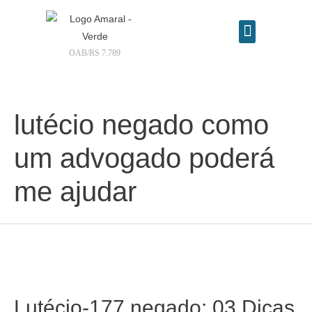
OAB/RS 7.789
Contrate seu advogado online
lutécio negado como
um advogado poderá
me ajudar
Lutécio-177 negado: 03 Dicas