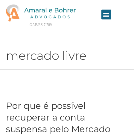
Contrate seu advogado online
OAB/RS 7.789
mercado livre
Por que é possível
recuperar a conta
suspensa pelo Mercado