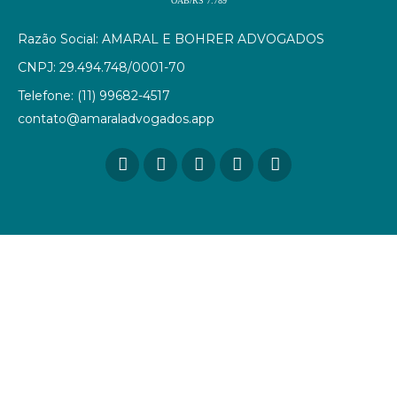
OAB/RS 7.789
Razão Social: AMARAL E BOHRER ADVOGADOS
CNPJ: 29.494.748/0001-70
Telefone: (11) 99682-4517
contato@amaraladvogados.app