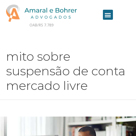
OAB/RS 7.789
Contrate seu advogado online
mito sobre
suspensão de conta
mercado livre