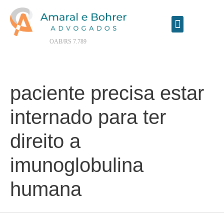
Contrate seu advogado online
OAB/RS 7.789
paciente precisa estar
internado para ter
direito a
imunoglobulina
humana