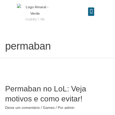
OAB/RS 7.789
Contrate seu advogado online
permaban
Permaban no LoL: Veja
motivos e como evitar!
Deixe um comentário
/
Games
/ Por
admin