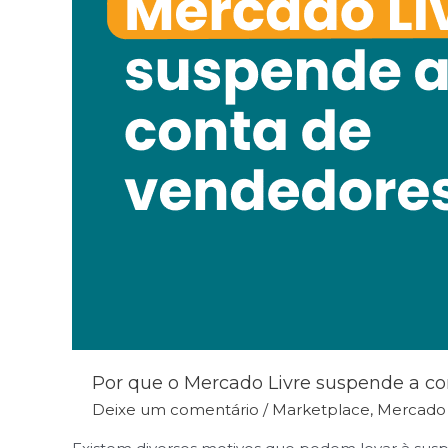
Por que o Mercado Livre suspende a c
Deixe um comentário
/
Marketplace
,
Mercado 