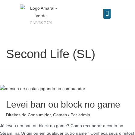
OAB/RS 7.789
Contrate seu advogado online
Second Life (SL)
Levei ban ou block no game
Direitos do Consumidor
,
Games
/ Por
admin
Já levou um ban ou block no game? Como recuperar a conta no
Steam, na Origin ou em qualquer outro game? Conheça seus direitos!