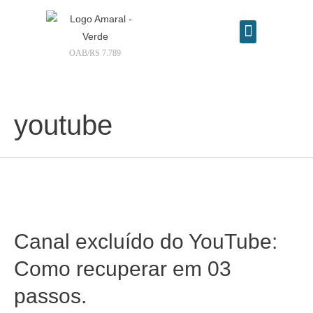
OAB/RS 7.789
Contrate seu advogado online
youtube
Canal excluído do YouTube:
Como recuperar em 03
passos.