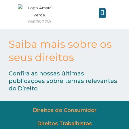
OAB/RS 7.789
Contrate seu advogado online
Saiba mais sobre os
seus direitos
Confira as nossas últimas
publicações sobre temas relevantes
do Direito
Direitos do Consumidor
Direitos Trabalhistas