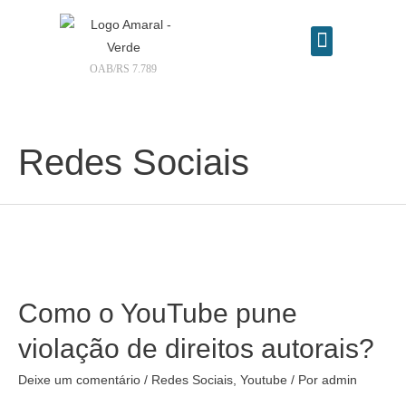
OAB/RS 7.789
Contrate seu advogado online
Redes Sociais
Como o YouTube pune
violação de direitos autorais?
Deixe um comentário
/
Redes Sociais
,
Youtube
/ Por
admin