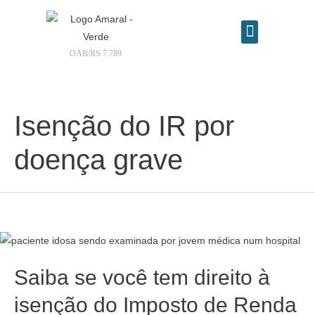
OAB/RS 7.789
Contrate seu advogado online
Isenção do IR por
doença grave
Saiba se você tem direito à
isenção do Imposto de Renda