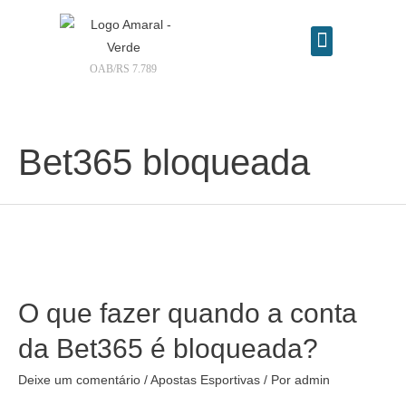
OAB/RS 7.789
Contrate seu advogado online
Bet365 bloqueada
O que fazer quando a conta
da Bet365 é bloqueada?
Deixe um comentário
/
Apostas Esportivas
/ Por
admin