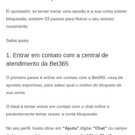
Ei apostador, se tentar iniciar uma sessão e a sua conta estiver
bloqueada, existem 03 passos para liberar o seu acesso
novamente.
Saiba quais.
1. Entrar em contato com a central de
atendimento da Bet365
O primeiro passo é entrar em contato com a Bet365, casa de
apostas esportivas, para saber qual o motivo do bloqueio de
sua conta.
O ideal é tentar entrar em contato com o chat online e
pacientemente tentar reaver a conta bloqueada.
No seu perfil, basta clicar em
“Ajuda”
,digitar
“Chat”
no campo