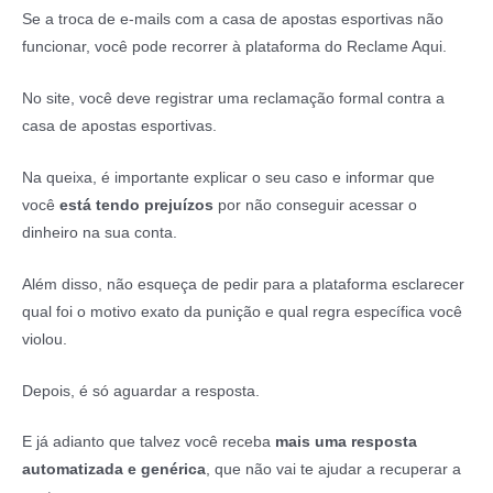
Se a troca de e-mails com a casa de apostas esportivas não
funcionar, você pode recorrer à plataforma do Reclame Aqui.
No site, você deve
registrar uma reclamação formal contra a
casa de apostas esportivas.
Na queixa, é importante explicar o seu caso e informar que
você
está tendo prejuízos
por não conseguir acessar o
dinheiro na sua conta.
Além disso, não esqueça de pedir para a plataforma esclarecer
qual foi o motivo exato da punição e qual regra específica você
violou.
Depois, é só aguardar a resposta.
E já adianto que talvez você receba
mais uma resposta
automatizada e genérica
, que não vai te ajudar a recuperar a