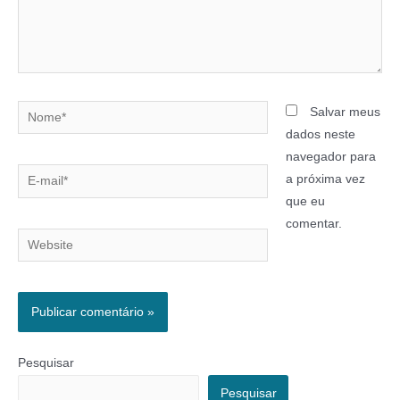
Salvar meus
dados neste
navegador para
a próxima vez
que eu
comentar.
Pesquisar
Pesquisar