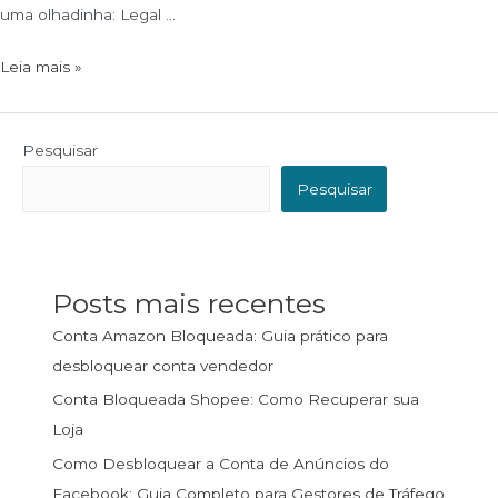
uma olhadinha: Legal …
Leia mais »
Pesquisar
Pesquisar
Posts mais recentes
Conta Amazon Bloqueada: Guia prático para
desbloquear conta vendedor
Conta Bloqueada Shopee: Como Recuperar sua
Loja
Como Desbloquear a Conta de Anúncios do
Facebook: Guia Completo para Gestores de Tráfego