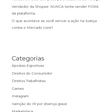
Vendedor da Shopee: NUNCA tente vender FORA
da plataforma.
O que acontece se você vencer a ação na Justiça
contra o Mercado Livre?
Categorias
Apostas Esportivas
Direitos do Consumidor
Direitos Trabalhistas
Games
Instagram
Isenção do IR por doença grave
Marketplace