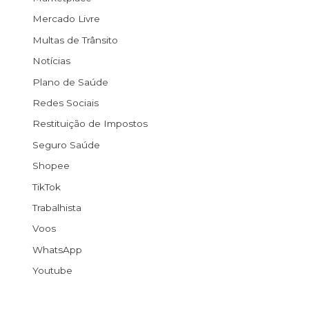
Mercado Livre
Multas de Trânsito
Notícias
Plano de Saúde
Redes Sociais
Restituição de Impostos
Seguro Saúde
Shopee
TikTok
Trabalhista
Voos
WhatsApp
Youtube