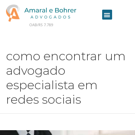
OAB/RS 7.789
Contrate seu advogado online
como encontrar um
advogado
especialista em
redes sociais