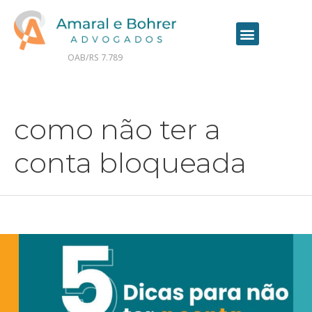
OAB/RS 7.789
Contrate seu advogado online
como não ter a
conta bloqueada