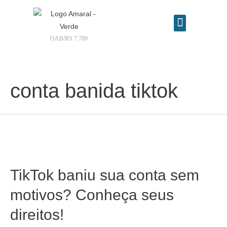
OAB/RS 7.789
Contrate seu advogado online
conta banida tiktok
TikTok baniu sua conta sem
motivos? Conheça seus
direitos!