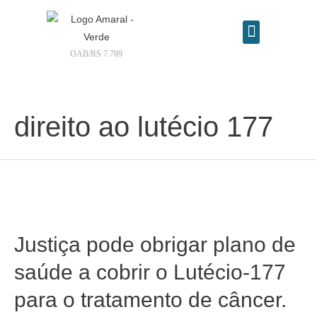
OAB/RS 7.789
Contrate seu advogado online
direito ao lutécio 177
Justiça pode obrigar plano de
saúde a cobrir o Lutécio-177
para o tratamento de câncer.