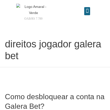
OAB/RS 7.789
Contrate seu advogado online
direitos jogador galera
bet
Como desbloquear a conta na
Galera Bet?