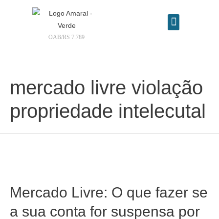
OAB/RS 7.789
Contrate seu advogado online
mercado livre violação
propriedade intelecutal
Mercado Livre: O que fazer se
a sua conta for suspensa por