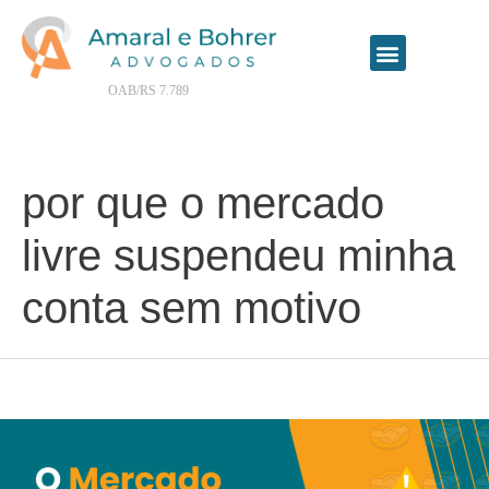
Contrate seu advogado online
OAB/RS 7.789
por que o mercado
livre suspendeu minha
conta sem motivo