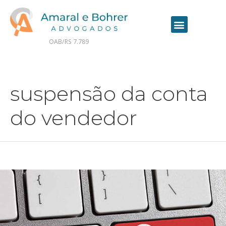
OAB/RS 7.789
Contrate seu advogado online
suspensão da conta
do vendedor