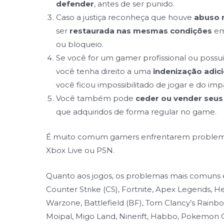
defender
, antes de ser punido.
Caso a justiça reconheça que houve
abuso 
ser
restaurada nas mesmas condições
em
ou bloqueio.
Se você for um gamer profissional ou possui
você tenha direito a uma
indenização adici
você ficou impossibilitado de jogar e do im
Você também pode
ceder ou vender seus 
que adquiridos de forma regular no game.
É muito comum gamers enfrentarem problemas
Xbox Live ou PSN.
Quanto aos jogos, os problemas mais comuns e
Counter Strike (CS), Fortnite, Apex Legends, He
Warzone, Battlefield (BF), Tom Clancy’s Rainbow
Moipal, Migo Land, Ninerift, Habbo, Pokemon