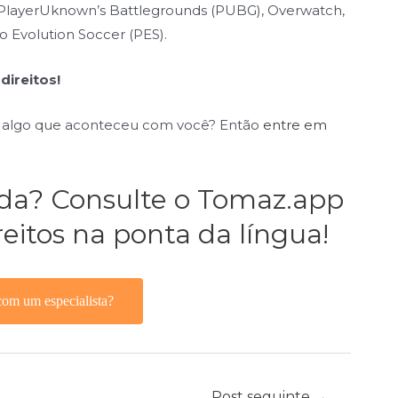
 PlayerUknown’s Battlegrounds (PUBG), Overwatch,
o Evolution Soccer (PES).
direitos!
e algo que aconteceu com você? Então
entre em
ida?
Consulte o Tomaz.app
eitos na ponta da língua!
com um especialista?
Post seguinte
→