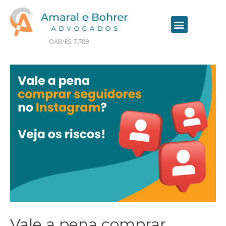
OAB/RS 7.789
Contrate seu advogado online
Vale a pena comprar