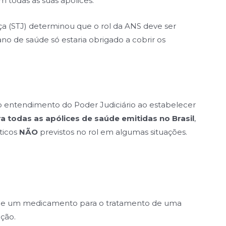
m todas as suas apólices.
iça (STJ) determinou que o rol da ANS deve ser
ano de saúde só estaria obrigado a cobrir os
o entendimento do Poder Judiciário ao estabelecer
a todas as apólices de saúde emitidas no Brasil
,
ticos
NÃO
previstos no rol em algumas situações.
 de um medicamento para o tratamento de uma
ção.