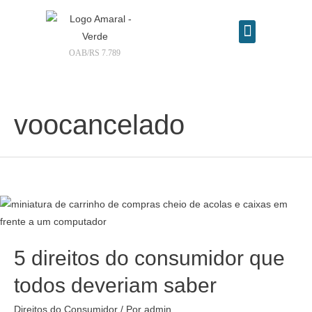
OAB/RS 7.789
Contrate seu advogado online
voocancelado
5 direitos do consumidor que
todos deveriam saber
Direitos do Consumidor
/ Por
admin