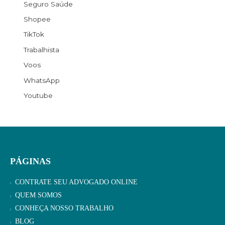
Seguro Saúde
Shopee
TikTok
Trabalhista
Voos
WhatsApp
Youtube
PÁGINAS
CONTRATE SEU ADVOGADO ONLINE
QUEM SOMOS
CONHEÇA NOSSO TRABALHO
BLOG