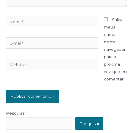
Salvar
meus
dados
neste
navegador
para a
próxima
vez que eu
comentar.
Pesquisar
Pesquisar