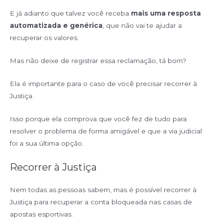
E já adianto que talvez você receba
mais uma resposta
automatizada e genérica
, que não vai te ajudar a
recuperar os valores.
Mas não deixe de registrar essa reclamação, tá bom?
Ela é importante para o caso de você precisar recorrer à
Justiça.
Isso porque ela comprova que você fez de tudo para
resolver o problema de forma amigável e que a via judicial
foi a sua última opção.
Recorrer à Justiça
Nem todas as pessoas sabem, mas é possível recorrer à
Justiça para recuperar a conta bloqueada nas casas de
apostas esportivas.