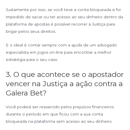
Justamente por isso, se você teve a conta bloqueada e foi
impedido de sacar ou ter acesso ao seu dinheiro dentro da
plataforma de apostas é possível recorrer à Justiça para
brigar pelos seus direitos.
E o ideal é contar sempre com a ajuda de um advogado
especialista em jogos on-line para encontrar a melhor
estratégia para o seu caso.
3. O que acontece se o apostador
vencer na Justiça a ação contra a
Galera Bet?
Você poderá ser ressarcido pelos prejuízos financeiros
durante o período em que ficou com a sua conta
bloqueada na plataforma sem acesso ao seu dinheiro.