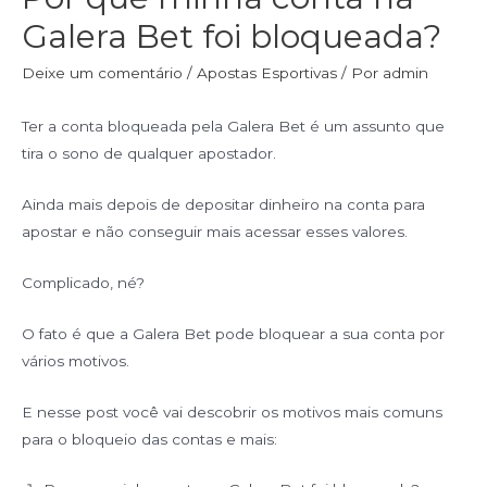
Galera Bet foi bloqueada?
Deixe um comentário
/
Apostas Esportivas
/ Por
admin
Ter a conta bloqueada pela Galera Bet é um assunto que
tira o sono de qualquer apostador.
Ainda mais depois de depositar dinheiro na conta para
apostar e não conseguir mais acessar esses valores.
Complicado, né?
O fato é que a Galera Bet
pode bloquear a sua conta por
vários motivos.
E nesse post você vai descobrir os motivos mais comuns
para o bloqueio das contas e mais: