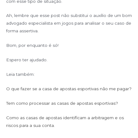
com esse tipo de situação.
Ah, lembre que esse post não substitui o auxílio de um bom
advogado especialista em jogos para analisar o seu caso de
forma assertiva.
Bom, por enquanto é só!
Espero ter ajudado.
Leia também:
O que fazer se a casa de apostas esportivas não me pagar?
Tem como processar as casas de apostas esportivas?
Como as casas de apostas identificam a arbitragem e os
riscos para a sua conta.