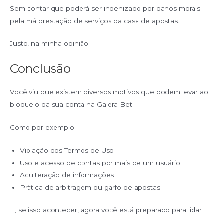
Sem contar que poderá ser indenizado por danos morais
pela má prestação de serviços da casa de apostas.
Justo, na minha opinião.
Conclusão
Você viu que existem diversos motivos que podem levar ao
bloqueio da sua conta na Galera Bet.
Como por exemplo:
Violação dos Termos de Uso
Uso e acesso de contas por mais de um usuário
Adulteração de informações
Prática de arbitragem ou garfo de apostas
E, se isso acontecer, agora você está preparado para lidar