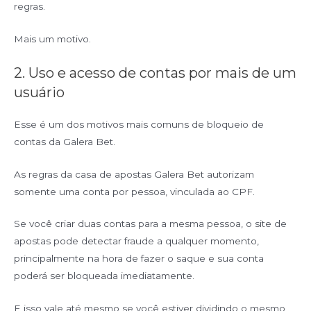
regras.
Mais um motivo.
2. Uso e acesso de contas por mais de um
usuário
Esse é um dos motivos mais comuns de bloqueio de
contas da Galera Bet.
As regras da casa de apostas Galera Bet autorizam
somente uma conta por pessoa, vinculada ao CPF.
Se você criar duas contas para a mesma pessoa, o site de
apostas pode detectar fraude a qualquer momento,
principalmente na hora de fazer o saque e sua conta
poderá ser bloqueada imediatamente.
E isso vale até mesmo se você estiver dividindo o mesmo