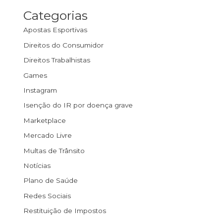
Categorias
Apostas Esportivas
Direitos do Consumidor
Direitos Trabalhistas
Games
Instagram
Isenção do IR por doença grave
Marketplace
Mercado Livre
Multas de Trânsito
Notícias
Plano de Saúde
Redes Sociais
Restituição de Impostos