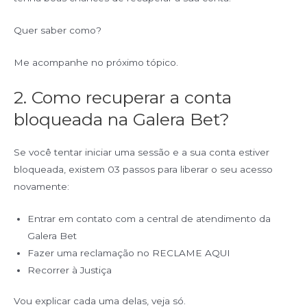
Quer saber como?
Me acompanhe no próximo tópico.
2. Como recuperar a conta
bloqueada na Galera Bet?
Se você tentar iniciar uma sessão e a sua conta estiver
bloqueada, existem 03 passos para liberar o seu acesso
novamente:
Entrar em contato com a central de atendimento da
Galera Bet
Fazer uma reclamação no RECLAME AQUI
Recorrer à Justiça
Vou explicar cada uma delas, veja só.