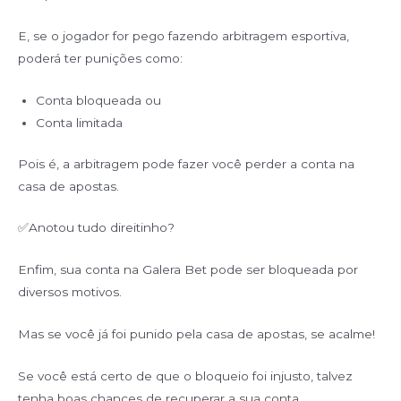
E, se o jogador for pego fazendo arbitragem esportiva,
poderá ter punições como:
Conta bloqueada ou
Conta limitada
Pois é, a arbitragem pode fazer você perder a conta na
casa de apostas.
✅Anotou tudo direitinho?
Enfim, sua conta na Galera Bet pode ser bloqueada por
diversos motivos.
Mas se você já foi punido pela casa de apostas, se acalme!
Se você está certo de que o bloqueio foi injusto, talvez
tenha boas chances de recuperar a sua conta.