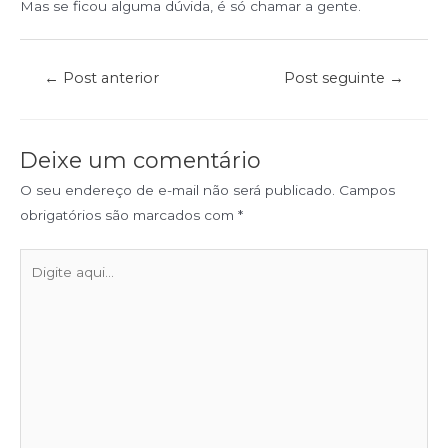
Mas se ficou alguma dúvida, é só chamar a gente.
←
Post anterior
Post seguinte
→
Deixe um comentário
O seu endereço de e-mail não será publicado.
Campos
obrigatórios são marcados com
*