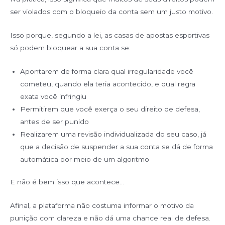
ser violados com o bloqueio da conta sem um justo motivo.
Isso porque, segundo a lei, as casas de apostas esportivas
só podem bloquear a sua conta se:
Apontarem de forma clara qual irregularidade você
cometeu, quando ela teria acontecido, e qual regra
exata você infringiu
Permitirem que você exerça o seu direito de defesa,
antes de ser punido
Realizarem uma revisão individualizada do seu caso, já
que a decisão de suspender a sua conta se dá de forma
automática por meio de um algoritmo
E não é bem isso que acontece…
Afinal, a plataforma não costuma informar o motivo da
punição com clareza e não dá uma chance real de defesa.