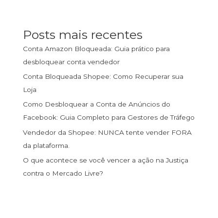
Posts mais recentes
Conta Amazon Bloqueada: Guia prático para
desbloquear conta vendedor
Conta Bloqueada Shopee: Como Recuperar sua
Loja
Como Desbloquear a Conta de Anúncios do
Facebook: Guia Completo para Gestores de Tráfego
Vendedor da Shopee: NUNCA tente vender FORA
da plataforma.
O que acontece se você vencer a ação na Justiça
contra o Mercado Livre?