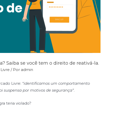
? Saiba se você tem o direito de reativá-la.
Livre
/ Por
admin
cado Livre:
“identificamos um comportamento
foi suspensa por motivos de segurança”
.
ra teria violado?